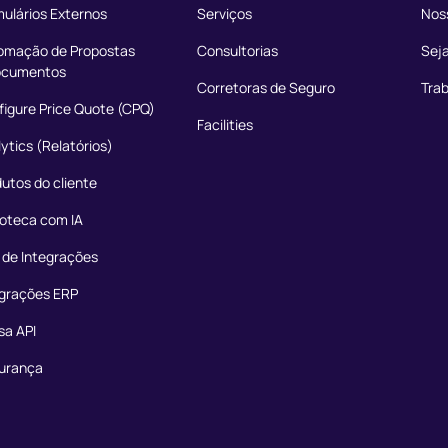
ulários Externos
Serviços
Nos
omação de Propostas
Consultorias
Seja
ocumentos
Corretoras de Seguro
Tra
igure Price Quote (CPQ)
Facilities
ytics (Relatórios)
utos do cliente
ioteca com IA
 de Integrações
egrações ERP
sa API
urança