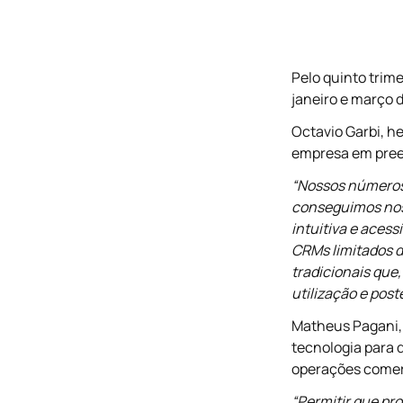
Pelo quinto trim
janeiro e março 
Octavio Garbi, he
empresa em pree
“Nossos números 
conseguimos nos
intuitiva e aces
CRMs limitados 
tradicionais que
utilização e post
Matheus Pagani,
tecnologia para 
operações comer
“Permitir que pro