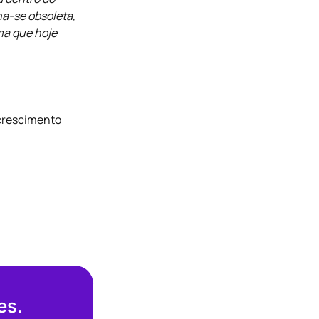
na-se obsoleta,
ma que hoje
 crescimento
es.