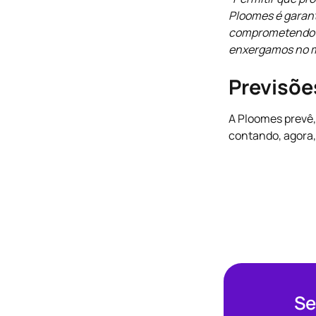
Ploomes é garant
comprometendo s
enxergamos no me
Previsõe
A Ploomes prevê,
contando, agora,
Se