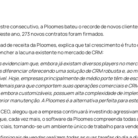
estre consecutivo, a Ploomes bateu o recorde de novos client
deste ano, 273 novos contratos foram firmados.
ad de receita da Ploomes, explica que tal crescimento é fruto 
ncher a lacuna existente no mercado de CRM:
evidenciam que, embora já existam diversos players no merc
 diferenciar oferecendo uma solução de CRM robusta e, ao 
sível. Hoje, empresas principalmente de médio porte têm de esc
demais para que comportem suas operações comerciais e CR
, embora customizáveis, possuem alta complexidade de impl
erior manutenção. A Ploomes é a alternativa perfeita para este
 CEO, alegou que a empresa continuará investindo agressiv
que, cada vez mais, o software da Ploomes compreenda todas 
ciais, tornando-se um ambiente único de trabalho para vend
fissionais de vendas realizem todas as suas tarefas do dia a di