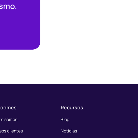
esmo.
loomes
Recursos
m somos
Blog
os clientes
Notícias