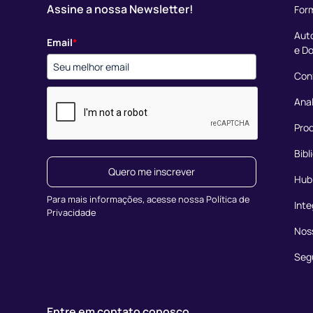
Assine a nossa Newsletter!
Form
Aut
Email
*
e D
Conf
Anal
Prod
Bibl
Quero me inscrever
Hub
Para mais informações, acesse nossa Política de
Int
Privacidade
Nos
Seg
Entre em contato conosco