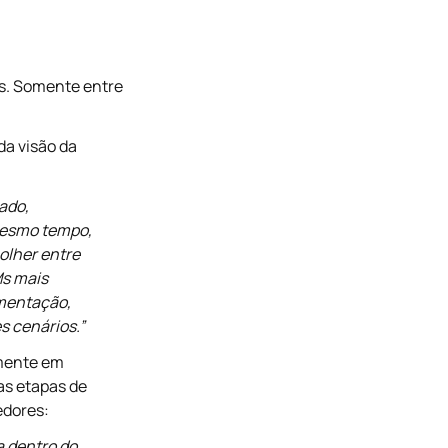
es. Somente entre
da visão da
ado,
mesmo tempo,
olher entre
Ms mais
ementação,
s cenários.”
amente em
as etapas de
edores:
a dentro do