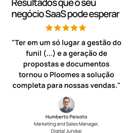
Resultados que o seu
negócio SaaS pode esperar
lugar a gestão do
"Foi com o CRM Ploo
e a geração de
gente conseguiu r
e documentos
organizar todo esse 
omes a solução
ter uma visão macro 
 nossas vendas."
nosso departamento
Negócios e com isso 
organização e otim
todas as nossas r
to Peixoto
d Sales Manager,
l Jundiaí