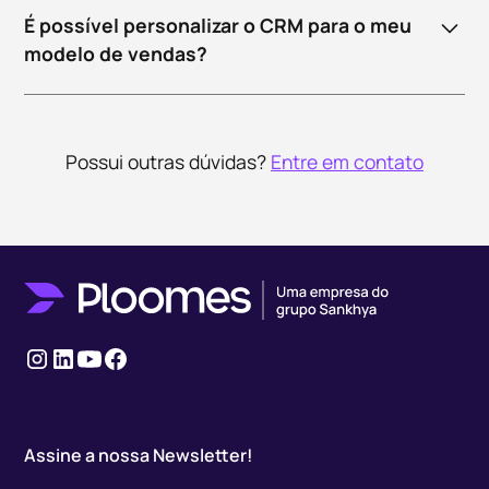
estruturação até empresas SaaS em escala,
É possível personalizar o CRM para o meu
adaptando-se à maturidade e complexidade da
modelo de vendas?
operação comercial.
Sim. Funis, campos, regras de automação, propostas e
relatórios podem ser personalizados conforme o
modelo comercial do seu SaaS.
Possui outras dúvidas?
Entre em contato
Instagram
Linkedin
Youtube
Facebook
Assine a nossa Newsletter!