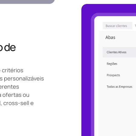
o de
 critérios
os personalizáveis
ferentes
a ofertas ou
 cross-sell e