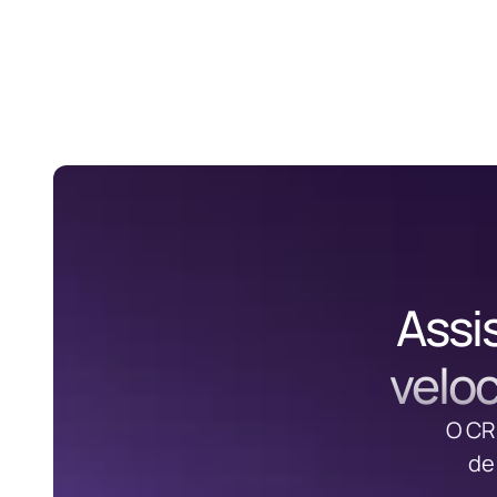
Assi
veloc
O CR
de