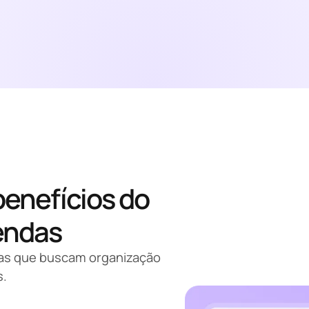
Agende sua demonstração
benefícios do
endas
sas que buscam organização
s.