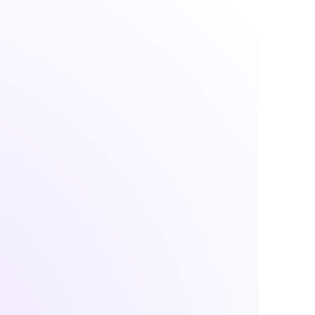
Integração completa com outros
sistemas da empresa
O Ploomes
integra com ERPs e
plataformas de marketing
. Isso permite
uma gestão unificada dos processos,
aumentando a eficiência e
proporcionando uma visão 360° do
cliente.