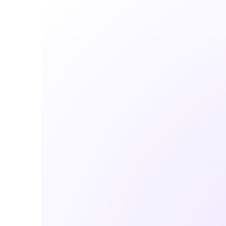
Alta taxa de adoção
pelo time comercial
O Ploomes foi desenhado para facilitar a
rotina do vendedor, não para
burocratizar. O time usa o CRM porque
ele ajuda, não por obrigação.