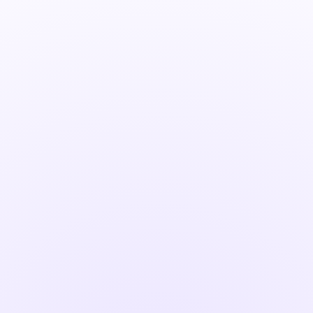
CRM nacional, desenvolvido para a
realidade das empresas brasileiras
O Ploomes é um CRM 100% nacional,
criado no Brasil e pensado para as
particularidades do mercado brasileiro. É
cobrado em real, com suporte nacional.