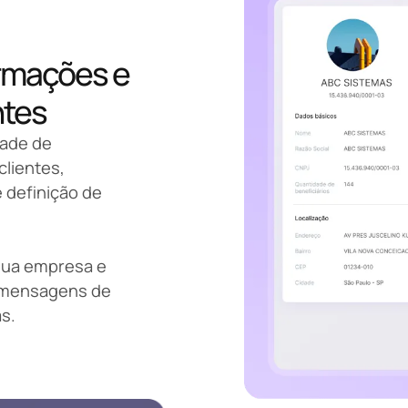
ormações e
ntes
dade de
clientes,
 definição de
 sua empresa e
s, mensagens de
s.