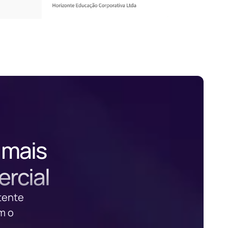
 mais
ercial
tente
m o