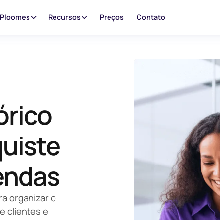
 Ploomes
Recursos
Preços
Contato
órico
quiste
vendas
a organizar o
e clientes e