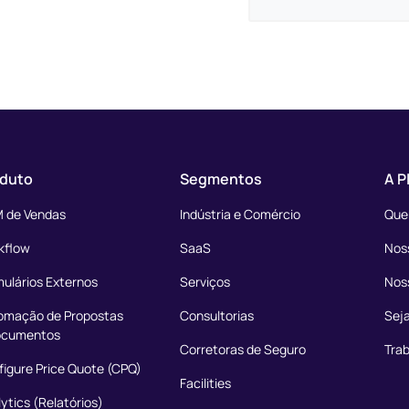
duto
Segmentos
A P
 de Vendas
Indústria e Comércio
Que
kflow
SaaS
Noss
ulários Externos
Serviços
Nos
omação de Propostas
Consultorias
Seja
ocumentos
Corretoras de Seguro
Tra
igure Price Quote (CPQ)
Facilities
ytics (Relatórios)