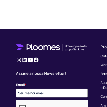
Pro
CRM
Instagram
Linkedin
Youtube
Facebook
Wor
Assine a nossa Newsletter!
Form
Aut
Email
*
e D
Conf
Anal