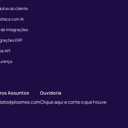
utos do cliente
ioteca com IA
 de Integrações
egrações ERP
sa API
urança
ros Assuntos
Ouvidoria
tato@ploomes.com
Clique aqui e conte o que houve