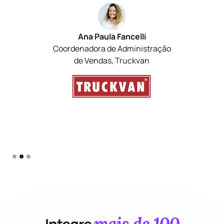
e com isso trazer uma
organização e otimização de
todas as nossas rotinas”
Ana Magalhães
Gerente de Novos Negócios.
Gupo EASE
Slide 3 of 3.
mais de 100
Integre