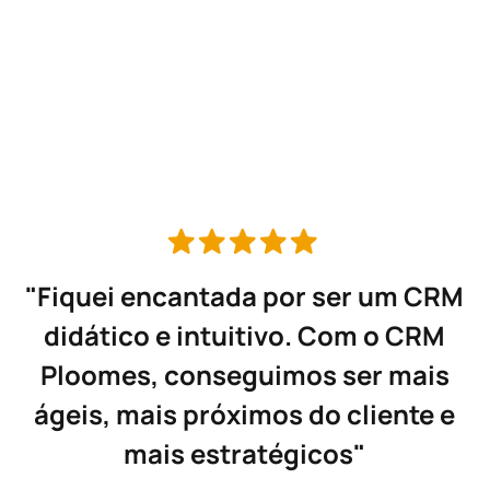
do seu negócio.
Conheça o CRM para Serviços
RM
“Com o CRM Ploomes foi que a
M
gente conseguiu realmente
s
organizar todo esse processo e ter
 e
uma visão macro de todo nosso
departamento de Novos Negócios