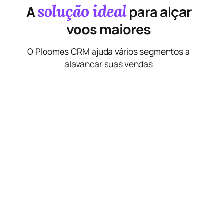
solução ideal
A
para alçar
voos maiores
O Ploomes CRM ajuda vários segmentos a
alavancar suas vendas
Indústria e comércio B2B
O Ploomes é o CRM B2B ideal para indústrias e