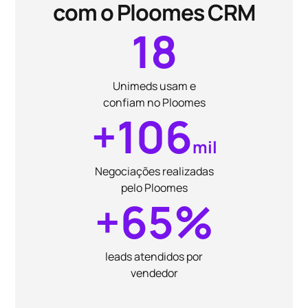
com o Ploomes CRM
18
Unimeds usam e
confiam no Ploomes
+106
mil
Negociações realizadas
pelo Ploomes
+65%
leads atendidos por
vendedor