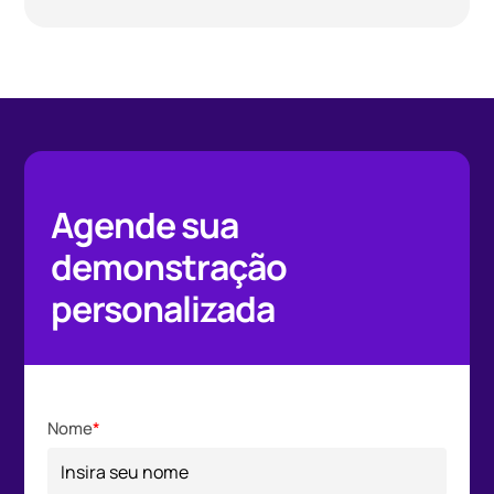
Agende sua
demonstração
personalizada
Nome
*